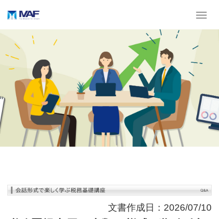
T
o
g
g
l
e
n
a
v
i
g
a
t
i
o
文書作成日：2026/07/10
n